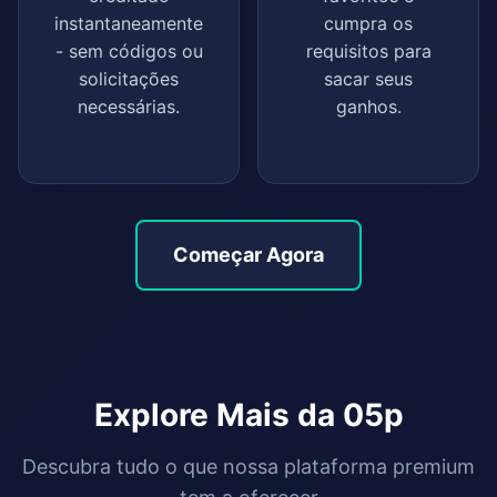
instantaneamente
cumpra os
- sem códigos ou
requisitos para
solicitações
sacar seus
necessárias.
ganhos.
Começar Agora
Explore Mais da 05p
Descubra tudo o que nossa plataforma premium