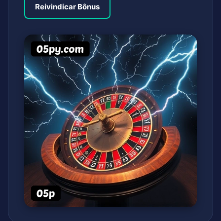
Reivindicar Bônus