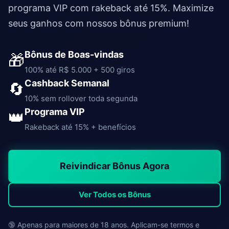
programa VIP com rakeback até 15%. Maximize
seus ganhos com nossos bônus premium!
Bônus de Boas-vindas
🎁
100% até R$ 5.000 + 500 giros
Cashback Semanal
🔄
10% sem rollover toda segunda
Programa VIP
👑
Rakeback até 15% + benefícios
Reivindicar Bônus Agora
Ver Todos os Bônus
🔞 Apenas para maiores de 18 anos. Aplicam-se termos e