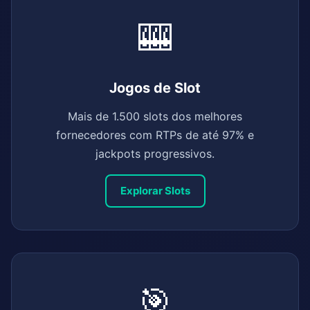
🎰
Jogos de Slot
Mais de 1.500 slots dos melhores
fornecedores com RTPs de até 97% e
jackpots progressivos.
Explorar Slots
🎯