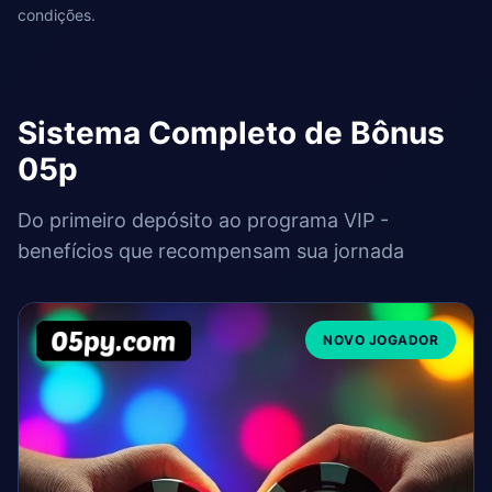
condições.
Sistema Completo de Bônus
05p
Do primeiro depósito ao programa VIP -
benefícios que recompensam sua jornada
NOVO JOGADOR