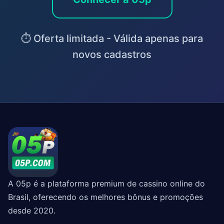
⏱️ Oferta limitada - Válida apenas para
novos cadastros
A 05p é a plataforma premium de cassino online do
Brasil, oferecendo os melhores bônus e promoções
desde 2020.