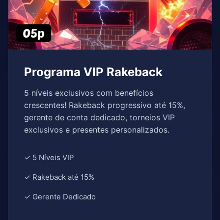
Programa VIP Rakeback
5 níveis exclusivos com benefícios
crescentes! Rakeback progressivo até 15%,
gerente de conta dedicado, torneios VIP
exclusivos e presentes personalizados.
✓ 5 Níveis VIP
✓ Rakeback até 15%
✓ Gerente Dedicado