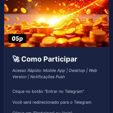
🚀 Como Participar
Acesso Rápido: Mobile App | Desktop | Web
Version | Notificações Push
Clique no botão "Entrar no Telegram"
Você será redirecionado para o Telegram