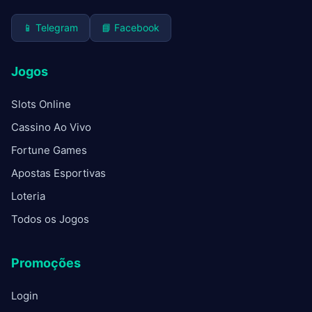
📱 Telegram
📘 Facebook
Jogos
Slots Online
Cassino Ao Vivo
Fortune Games
Apostas Esportivas
Loteria
Todos os Jogos
Promoções
Login