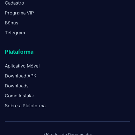
Cadastro
Programa VIP
Bônus
Telegram
Plataforma
Aplicativo Móvel
Download APK
Downloads
Como Instalar
Sobre a Plataforma
Métodos de Pagamento: