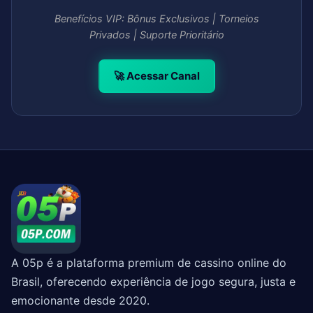
Benefícios VIP: Bônus Exclusivos | Torneios
Privados | Suporte Prioritário
🚀 Acessar Canal
A 05p é a plataforma premium de cassino online do
Brasil, oferecendo experiência de jogo segura, justa e
emocionante desde 2020.