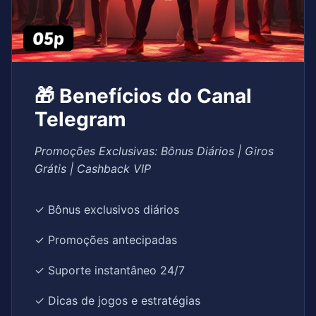
🎁 Benefícios do Canal
Telegram
Promoções Exclusivas: Bônus Diários | Giros
Grátis | Cashback VIP
✓ Bônus exclusivos diários
✓ Promoções antecipadas
✓ Suporte instantâneo 24/7
✓ Dicas de jogos e estratégias