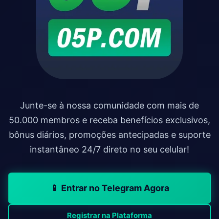
Junte-se à nossa comunidade com mais de
50.000 membros e receba benefícios exclusivos,
bônus diários, promoções antecipadas e suporte
instantâneo 24/7 direto no seu celular!
📱 Entrar no Telegram Agora
Registrar na Plataforma